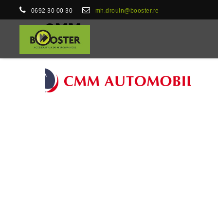
0692 30 00 30
mh.drouin@booster.re
CMM