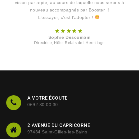
vision partagée, au cours de laquelle nous serons à
nouveau accompagnés par Booster !!
L’essayer, c’est l’adopter !
Sophie Descombin
Directrice, Hôtel Relais de l’Hermitage
A VOTRE ÉCOUTE
0692 30 00 30
2 AVENUE DU CAPRICORNE
97434 Saint-Gilles-les-Bains