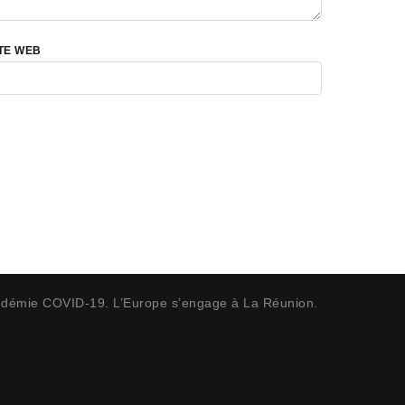
TE WEB
andémie COVID-19. L’Europe s’engage à La Réunion.