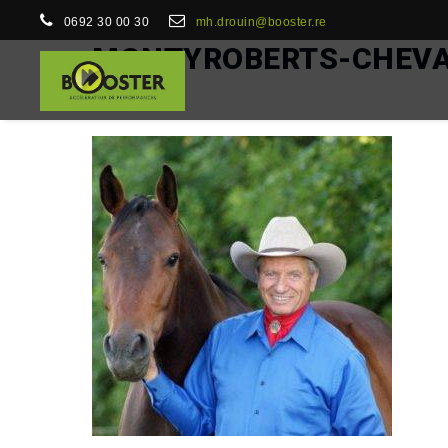
0692 30 00 30
mh.drouin@booster.re
MONTYROBERTS-CHEV