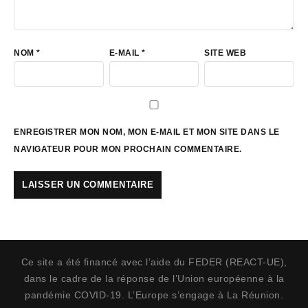
NOM
*
E-MAIL
*
SITE WEB
ENREGISTRER MON NOM, MON E-MAIL ET MON SITE DANS LE
NAVIGATEUR POUR MON PROCHAIN COMMENTAIRE.
Ce site a été financé avec l’aide du FEDER (REACT-UE),
dans le cadre de la réponse de l’Union européenne à la
pandémie COVID-19. L’Europe s’engage à La Réunion.