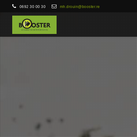
0692 30 00 30
mh.drouin@booster.re