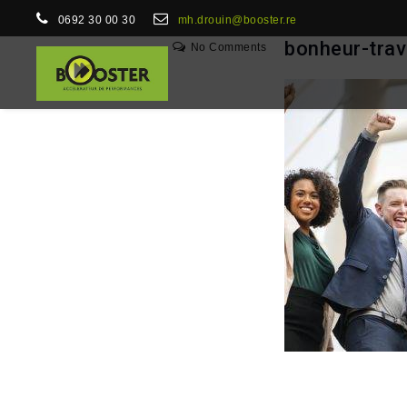
0692 30 00 30
mh.drouin@booster.re
bonheur-trav
No Comments